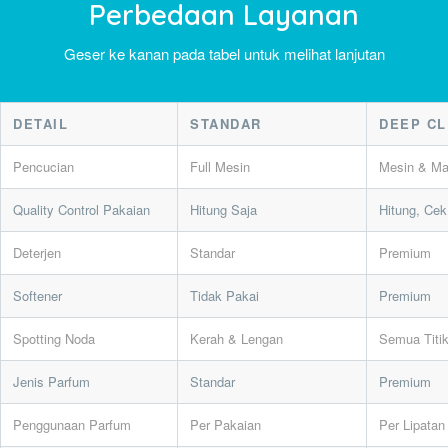
Perbedaan Layanan
Geser ke kanan pada tabel untuk melihat lanjutan
DETAIL
STANDAR
DEEP C
Pencucian
Full Mesin
Mesin & Ma
Quality Control Pakaian
Hitung Saja
Hitung, Cek
Deterjen
Standar
Premium
Softener
Tidak Pakai
Premium
Spotting Noda
Kerah & Lengan
Semua Titi
Jenis Parfum
Standar
Premium
Penggunaan Parfum
Per Pakaian
Per Lipatan