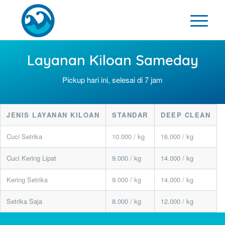
Layanan Kiloan Sameday
Pickup hari ini, selesai di 7 jam
JENIS LAYANAN KILOAN
STANDAR
DEEP CLEAN
Cuci Setrika
10.000 / kg
16.000 / kg
Cuci Kering Lipat
9.000 / kg
14.000 / kg
Kering Setrika
9.000 / kg
14.000 / kg
Setrika Saja
8.000 / kg
12.000 / kg